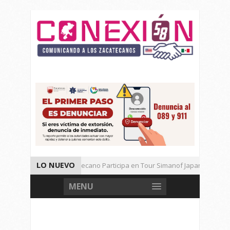
LO NUEVO
Universitario Zacatecano Participa en Tour Simanof Japan 2026
Implementa SAMA Estrategia de Reciclaje con Empresa PetStar
MENU