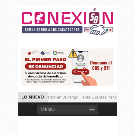
LO NUEVO
Detienen a Defraudador en Durango, Tenia Cuentas Pendientes en Za
Presenta Presidenta Sheinbaum, 10 Acciones Para Explotación de Gas
MENU