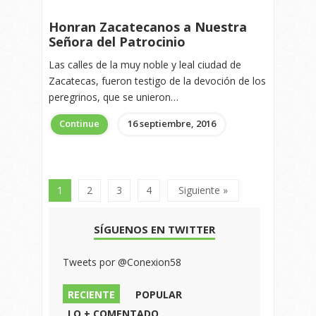
Honran Zacatecanos a Nuestra
Señora del Patrocinio
Las calles de la muy noble y leal ciudad de
Zacatecas, fueron testigo de la devoción de los
peregrinos, que se unieron…
Continue
16 septiembre, 2016
1
2
3
4
Siguiente »
SÍGUENOS EN TWITTER
Tweets por @Conexion58
RECIENTE
POPULAR
LO + COMENTADO