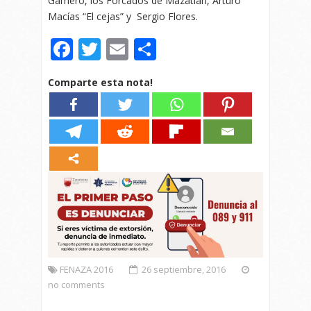
Gamero, los Forcados de Mazatlán, Arturo
Macías “El cejas” y Sergio Flores.
Facebook
Twitter
Email
Compartir
Comparte esta nota!
FENAZA 2016
26 septiembre, 2016
no comments