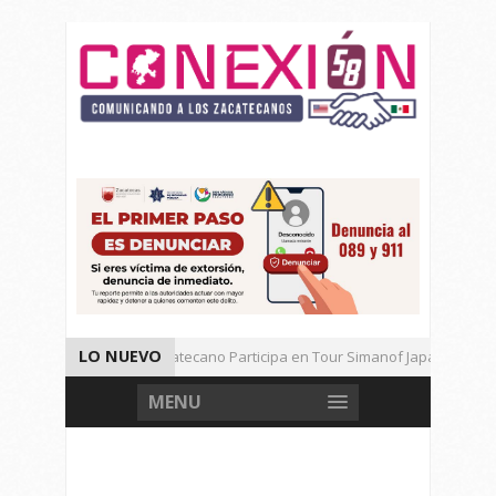
LO NUEVO
Universitario Zacatecano Participa en Tour Simanof Japan 2026
Implementa SAMA Estrategia de Reciclaje con Empresa PetStar
MENU