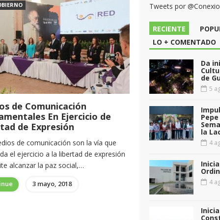
OBIERNO
Tweets por @Conexi
RECIENTE
POPU
LO + COMENTADO
Da in
Cultu
de G
5 ag
os de Comunicación
Impul
amentales En Ejercicio de
Pepe 
Sema
rtad de Expresión
la La
dios de comunicación son la vía que
4 ag
da el ejercicio a la libertad de expresión
Inici
te alcanzar la paz social,…
Ordin
4 ag
inue
3 mayo, 2018
Inici
Const