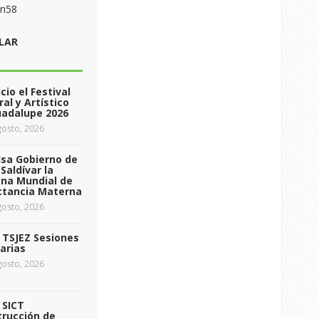
on58
LAR
icio el Festival
ral y Artístico
uadalupe 2026
osto, 2026
sa Gobierno de
Saldívar la
na Mundial de
ctancia Materna
osto, 2026
a TSJEZ Sesiones
arias
osto, 2026
a SICT
rucción de