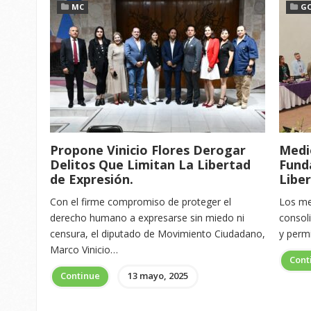
MC
G
Propone Vinicio Flores Derogar
Medi
Delitos Que Limitan La Libertad
Fund
de Expresión.
Libe
Con el firme compromiso de proteger el
Los me
derecho humano a expresarse sin miedo ni
consoli
censura, el diputado de Movimiento Ciudadano,
y permi
Marco Vinicio…
Cont
Continue
13 mayo, 2025