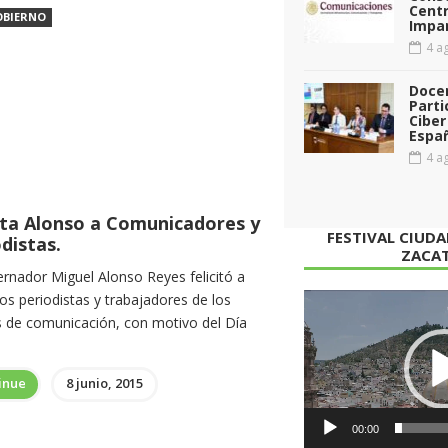
Cent
OBIERNO
Impar
4 ag
Doce
Parti
Ciber
Espa
4 ag
cita Alonso a Comunicadores y
FESTIVAL CIUD
distas.
ZACA
ernador Miguel Alonso Reyes felicitó a
os periodistas y trabajadores de los
Reproductor
 de comunicación, con motivo del Día
de
vídeo
inue
8 junio, 2015
00:00