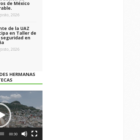
ros de México
able.
osto, 2026
nte de la UAZ
cipa en Taller de
 seguridad en
ña
osto, 2026
ADES HERMANAS
TECAS
00:30