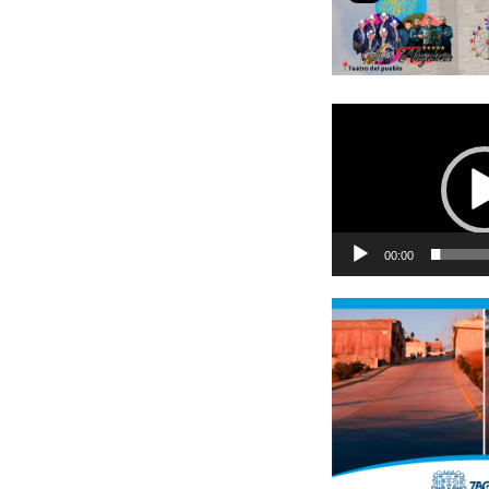
Reproductor
de
vídeo
00:00