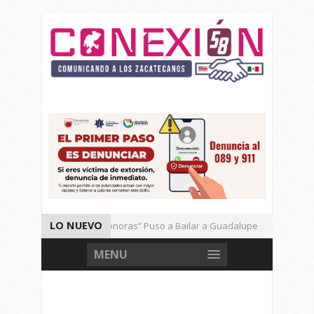
LO NUEVO
El Ritmo de las “Sonoras” Puso a Bailar a Guadalupe
Aut
Vencen los Mineros a Correcaminos 95-76
Gran Festival 
MENU