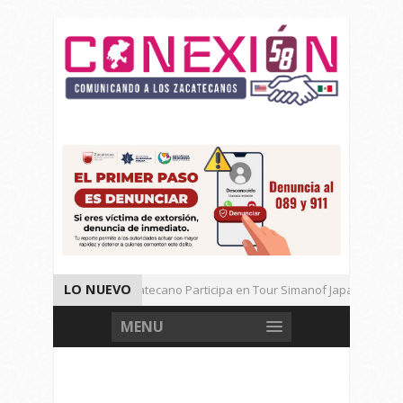
LO NUEVO
Universitario Zacatecano Participa en Tour Simanof Japan 2026
Implementa SAMA Estrategia de Reciclaje con Empresa PetStar
MENU