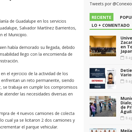
Tweets por @Conexi
RECIENTE
POPU
danía de Guadalupe en los servicios
LO + COMENTADO
uadalupe, Salvador Martínez Barrientos,
n el Municipio.
Unive
Zacat
en T
uien había demorado su llegada, debido
Japan
onsabilidad llego con la encomienda de
8 ag
istración.
Detie
n el ejercicio de la actividad de los
Vario
ue enfrentan un reto permanente, siendo
8 ag
, se trabaja en cumplir los compromisos
de atender las necesidades diversas en
Munic
Dialo
de Pr
Águil
compra de 4 nuevos camiones de colecta
8 ag
o cual ya se licitaron 2 dos camiones y
ncrementar el parque vehicular.
Mejía