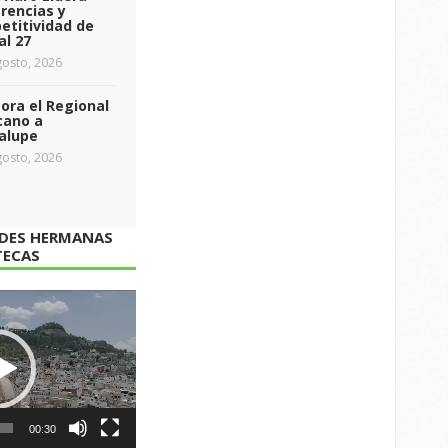
rencias y
etitividad de
al 27
osto, 2026
ra el Regional
cano a
alupe
osto, 2026
ADES HERMANAS
TECAS
00:30