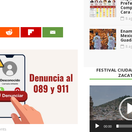
Prefe
Comp
Cara 
8 ag
Enamo
Mexi
Guad
8 ag
FESTIVAL CIUD
ZACA
Reproductor
de
vídeo
00:00
nts