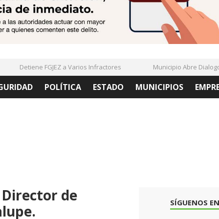
Detiene FGJEZ a Varios Infractores
Municipio Abre Dialogo C
GURIDAD
POLÍTICA
ESTADO
MUNICIPIOS
EMPR
Director de
SÍGUENOS EN
alupe.