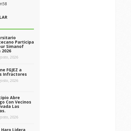
on58
LAR
rsitario
ecano Participa
our Simanof
 2026
osto, 2026
ne FGJEZ a
s Infractores
osto, 2026
ipio Abre
go Con Vecinos
ivada Las
as.
osto, 2026
 Haro Lidera