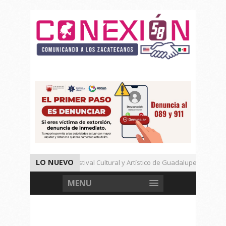
LO NUEVO
Un Cierre Exitoso Festival Cultural y Artístico de Guadalupe 2026
Llama Ulises Mejía a Cerrar Filas Con La Presidenta Sheinbaum
MENU