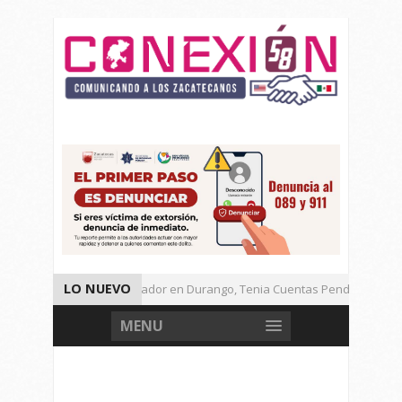
LO NUEVO
Detienen a Defraudador en Durango, Tenia Cuentas Pendientes en Za
Presenta Presidenta Sheinbaum, 10 Acciones Para Explotación de Gas
MENU