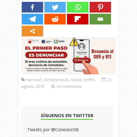
carrusel
,
constructoras
,
obras
,
sinfra
21
agosto, 2013
no comments
SÍGUENOS EN TWITTER
Tweets por @Conexion58