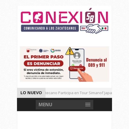
LO NUEVO
Universitario Zacatecano Participa en Tour Simanof Japan 2026
Implementa SAMA Estrategia de Reciclaje con Empresa PetStar
MENU