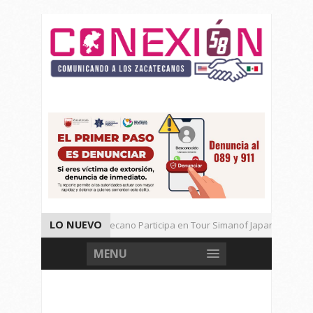
LO NUEVO
Universitario Zacatecano Participa en Tour Simanof Japan 2026
Implementa SAMA Estrategia de Reciclaje con Empresa PetStar
MENU