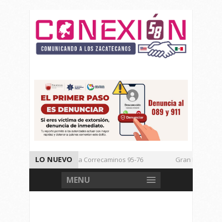
LO NUEVO
Vencen los Mineros a Correcaminos 95-76
Gran Festival de M
Inicia TSJEZ Sesiones Ordinarias
Inicia SICT Construcción de 
MENU