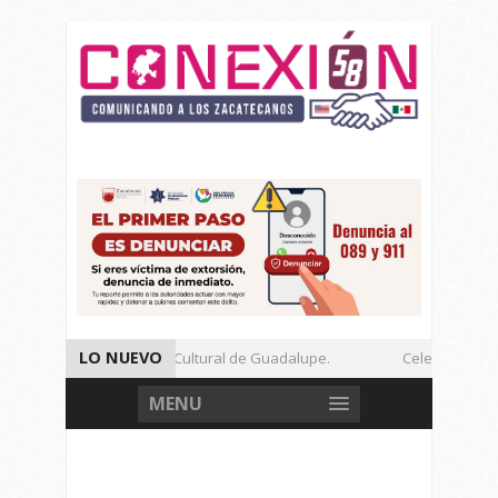
LO NUEVO
a Electrónica en Festival Cultural de Guadalupe.
Celebran Foro 
ros de México Imparable.
Docente de la UAZ Participa en Taller
MENU