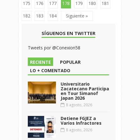
175
176
177
178
179
180
181
182
183
184
Siguiente »
SÍGUENOS EN TWITTER
Tweets por @Conexion58
RECIENTE
POPULAR
LO + COMENTADO
Universitario
Zacatecano Participa
en Tour Simanof
Japan 2026
8 agosto, 2026
Detiene FGJEZ a
Varios Infractores
8 agosto, 2026