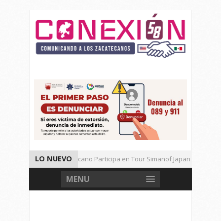
LO NUEVO
Universitario Zacatecano Participa en Tour Simanof Japan 2026
Implementa SAMA Estrategia de Reciclaje con Empresa PetStar
MENU