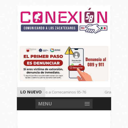
LO NUEVO
Vencen los Mineros a Correcaminos 95-76
Gran Festival d
Inicia TSJEZ Sesiones Ordinarias
Inicia SICT Construcción
MENU