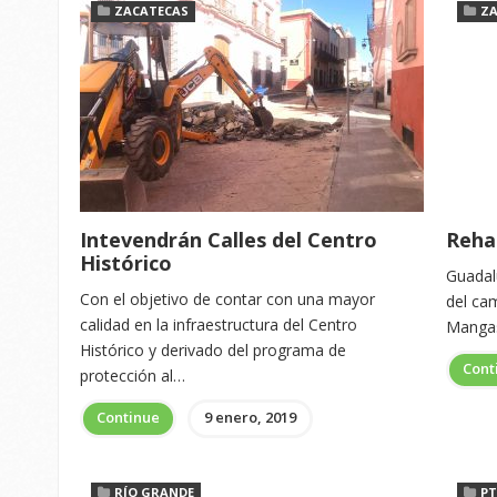
ZACATECAS
ZA
Intevendrán Calles del Centro
Reha
Histórico
Guadalu
Con el objetivo de contar con una mayor
del ca
calidad en la infraestructura del Centro
Mangas
Histórico y derivado del programa de
Cont
protección al…
Continue
9 enero, 2019
RÍO GRANDE
PT