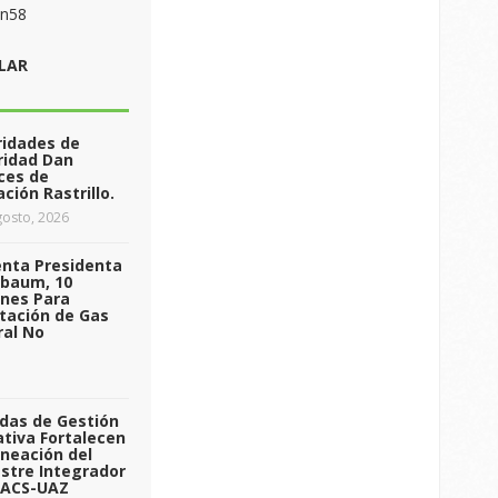
on58
LAR
ridades de
ridad Dan
ces de
ción Rastrillo.
osto, 2026
enta Presidenta
nbaum, 10
ones Para
tación de Gas
ral No
das de Gestión
tiva Fortalecen
aneación del
stre Integrador
 ACS-UAZ