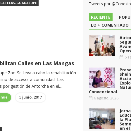
CATECAS-GUADALUPE
Tweets por @Conexi
RECIENTE
POPU
LO + COMENTADO
Auto
Segu
Avan
Opera
6 ag
bilitan Calles en Las Mangas
Pres
pe Zac. Se lleva a cabo la rehabilitación
Shei
Acci
mino de acceso a comunidad Las
Explo
 por gestión de Antorcha en el…
Natu
Convencional.
inue
5 junio, 2017
6 agosto, 2026
Jorna
Educa
la Pl
Seme
en el