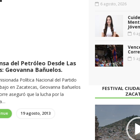
6 agosto, 2026
Cuid
Menta
Jóven
6 ag
Vence
Corr
5 ag
nsa del Petróleo Desde Las
es: Geovanna Bañuelos.
isionada Política Nacional del Partido
abajo en Zacatecas, Geovanna Bañuelos
FESTIVAL CIUD
ZACA
orre aseguró que la lucha por la
sa…
Reproductor
inue
19 agosto, 2013
de
vídeo