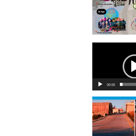
Reproductor
de
vídeo
00:00