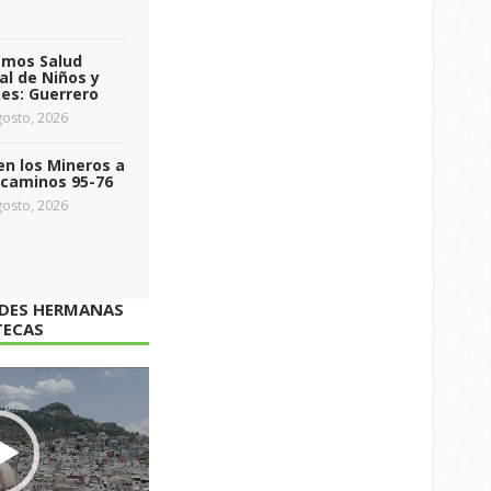
emos Salud
l de Niños y
es: Guerrero
osto, 2026
n los Mineros a
ecaminos 95-76
osto, 2026
ADES HERMANAS
TECAS