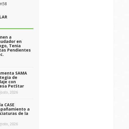
on58
LAR
enen a
audador en
ngo, Tenia
tas Pendientes
c.
ementa SAMA
tegia de
laje con
esa PetStar
osto, 2026
da CASE
pañamiento a
ciaturas de la
osto, 2026