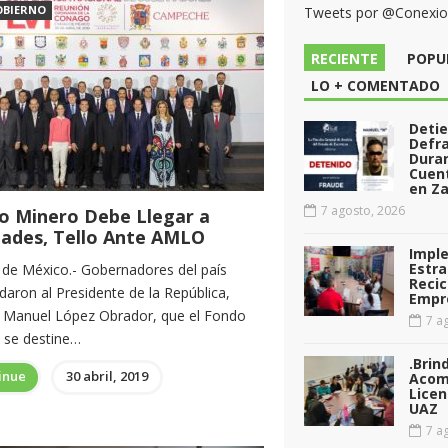
OBIERNO
Tweets por @Conexi
RECIENTE
POPU
LO + COMENTADO
Deti
Defr
Dura
Cuen
en Za
7 agosto, 2026
o Minero Debe Llegar a
dades, Tello Ante AMLO
Impl
Estra
 de México.- Gobernadores del país
Recic
aron al Presidente de la República,
Empr
 Manuel López Obrador, que el Fondo
7 ag
 se destine…
.Brin
inue
30 abril, 2019
Acom
Licen
UAZ
7 ag