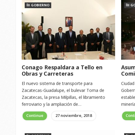
GOBIERNO
G
Conago Respaldara a Tello en
Asum
Obras y Carreteras
Comi
El nuevo sistema de transporte para
Ciudad 
Zacatecas-Guadalupe, el bulevar Toma de
Gobern
Zacatecas, la presa Milpillas, el libramiento
estable
ferroviario y la ampliación de…
minería
Continue
27 noviembre, 2018
Cont