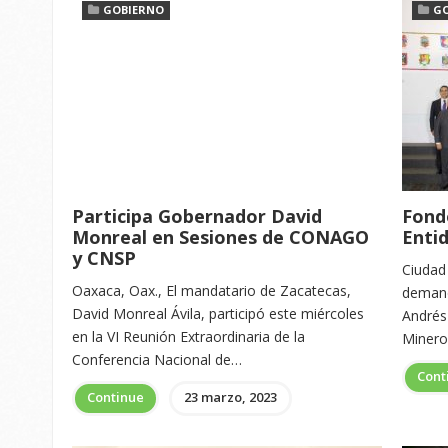
GOBIERNO
G
Participa Gobernador David
Fond
Monreal en Sesiones de CONAGO
Enti
y CNSP
Ciudad
Oaxaca, Oax., El mandatario de Zacatecas,
demand
David Monreal Ávila, participó este miércoles
Andrés
en la VI Reunión Extraordinaria de la
Minero
Conferencia Nacional de…
Cont
Continue
23 marzo, 2023