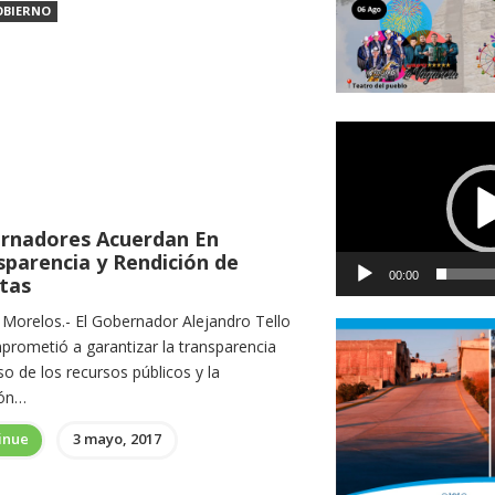
OBIERNO
Reproductor
de
vídeo
rnadores Acuerdan En
sparencia y Rendición de
00:00
tas
, Morelos.- El Gobernador Alejandro Tello
prometió a garantizar la transparencia
so de los recursos públicos y la
ión…
inue
3 mayo, 2017