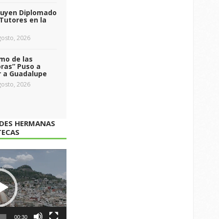
luyen Diplomado
Tutores en la
osto, 2026
tmo de las
ras” Puso a
r a Guadalupe
osto, 2026
ADES HERMANAS
TECAS
00:30