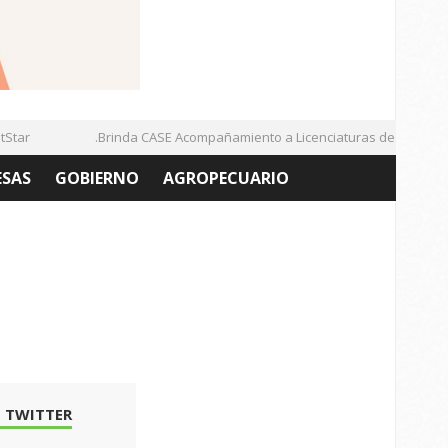
ar
.Brinda CASE Acompañamiento a Licenciaturas de la UAZ
ESAS
GOBIERNO
AGROPECUARIO
 TWITTER