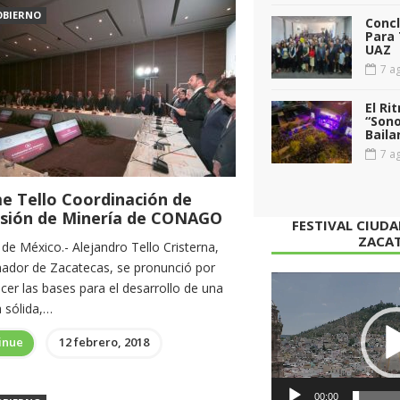
OBIERNO
Conc
Para 
UAZ
7 ag
El Ri
“Sono
Baila
7 ag
e Tello Coordinación de
sión de Minería de CONAGO
FESTIVAL CIUD
ZACA
de México.- Alejandro Tello Cristerna,
ador de Zacatecas, se pronunció por
Reproductor
cer las bases para el desarrollo de una
de
 sólida,…
vídeo
inue
12 febrero, 2018
00:00