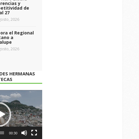
rencias y
etitividad de
al 27
osto, 2026
ra el Regional
cano a
alupe
osto, 2026
ADES HERMANAS
TECAS
00:30