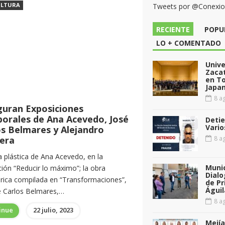
ULTURA
Tweets por @Conexi
RECIENTE
POPU
LO + COMENTADO
Unive
Zacat
en T
Japan
8 ag
guran Exposiciones
orales de Ana Acevedo, José
Detie
Vario
os Belmares y Alejandro
lera
8 ag
a plástica de Ana Acevedo, en la
Munic
ión “Reducir lo máximo”; la obra
Dialo
órica compilada en “Transformaciones”,
de Pr
Águil
é Carlos Belmares,…
8 ag
inue
22 julio, 2023
Mejía