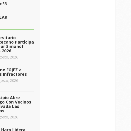
on58
LAR
rsitario
ecano Participa
our Simanof
 2026
osto, 2026
ne FGJEZ a
s Infractores
osto, 2026
ipio Abre
go Con Vecinos
ivada Las
as.
osto, 2026
 Haro Lidera