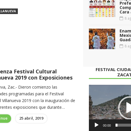
Prefe
Comp
LLANUEVA
Cara 
8 ag
Enamo
Mexi
Guad
8 ag
FESTIVAL CIUD
enza Festival Cultural
ZACA
nueva 2019 con Exposiciones
eva, Zac.- Dieron comienzo las
Reproductor
dades programadas para el Festival
de
l Villanueva 2019 con la inauguración de
vídeo
ferentes exposiciones que durante…
inue
25 abril, 2019
00:00