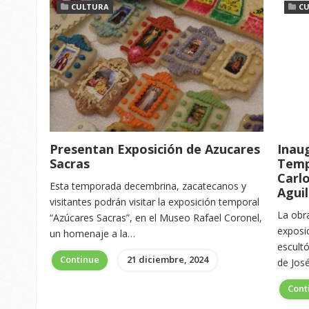
CULTURA
C
Presentan Exposición de Azucares
Inau
Sacras
Temp
Carl
Esta temporada decembrina, zacatecanos y
Agui
visitantes podrán visitar la exposición temporal
La obr
“Azúcares Sacras”, en el Museo Rafael Coronel,
exposic
un homenaje a la…
escult
Continue
21 diciembre, 2024
de Jos
Cont