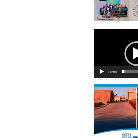
Reproductor
de
vídeo
00:00