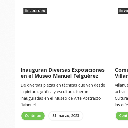
CULTURA
VI
Inauguran Diversas Exposiciones
Comi
en el Museo Manuel Felguérez
Villa
De diversas piezas en técnicas que van desde
Villanu
la pintura, gráfica y escultura, fueron
activi
inauguradas en el Museo de Arte Abstracto
Cultura
“Manuel…
las di
Continue
31 marzo, 2023
Cont