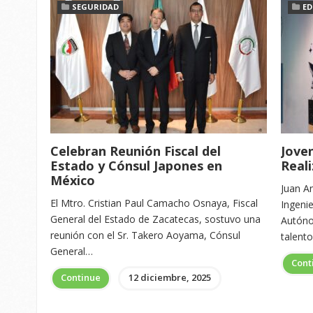
SEGURIDAD
ED
Celebran Reunión Fiscal del
Jove
Estado y Cónsul Japones en
Reali
México
Juan A
El Mtro. Cristian Paul Camacho Osnaya, Fiscal
Ingenie
General del Estado de Zacatecas, sostuvo una
Autóno
reunión con el Sr. Takero Aoyama, Cónsul
talent
General…
Cont
Continue
12 diciembre, 2025