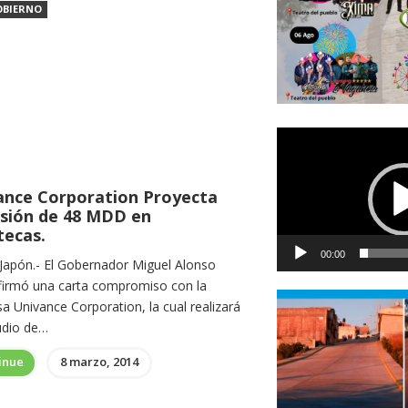
OBIERNO
Reproductor
de
vídeo
ance Corporation Proyecta
rsión de 48 MDD en
tecas.
00:00
 Japón.- El Gobernador Miguel Alonso
firmó una carta compromiso con la
a Univance Corporation, la cual realizará
udio de…
inue
8 marzo, 2014