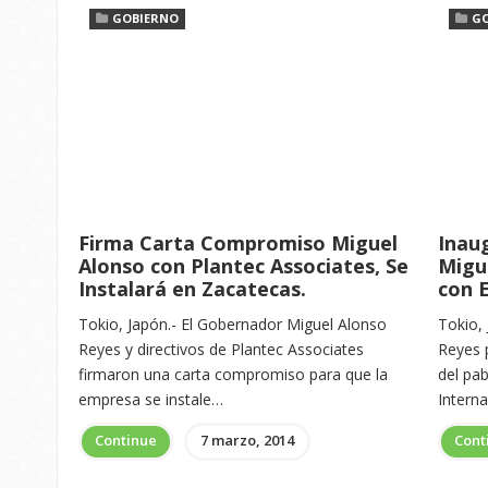
GOBIERNO
G
Firma Carta Compromiso Miguel
Inau
Alonso con Plantec Associates, Se
Migu
Instalará en Zacatecas.
con 
Tokio, Japón.- El Gobernador Miguel Alonso
Tokio,
Reyes y directivos de Plantec Associates
Reyes p
firmaron una carta compromiso para que la
del pab
empresa se instale…
Intern
Continue
7 marzo, 2014
Cont