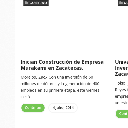
GOBIERNO
G
Inician Construcción de Empresa
Univ
Murakami en Zacatecas.
Inve
Zaca
Morelos, Zac.- Con una inversión de 60
Tokio,
millones de dólares y la generación de 400
Reyes 
empleos en su primera etapa, este viernes
empres
inició…
un est
Continue
4 julio, 2014
Cont