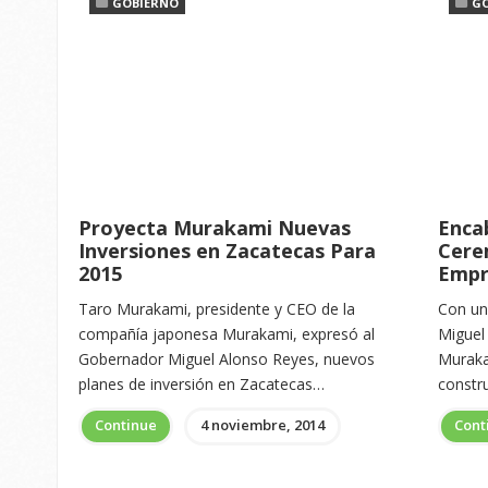
GOBIERNO
G
Proyecta Murakami Nuevas
Enca
Inversiones en Zacatecas Para
Cere
2015
Empr
Taro Murakami, presidente y CEO de la
Con un 
compañía japonesa Murakami, expresó al
Miguel
Gobernador Miguel Alonso Reyes, nuevos
Murakam
planes de inversión en Zacatecas…
constr
Continue
4 noviembre, 2014
Cont