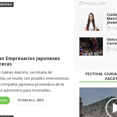
6 agosto, 2026
OBIERNO
Cuid
Menta
Jóven
6 ag
Vence
Corr
5 ag
tan Empresarios Japoneses
tecas
a Salinas Alatorre, secretaría de
FESTIVAL CIUD
ía, se reunió con posibles inversionistas
ZACA
 compañía japonesa proveedora de la
ria automotriz para mostrarles…
Reproductor
de
inue
15 febrero, 2015
vídeo