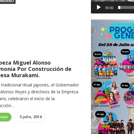
OBIERNO
00:00
beza Miguel Alonso
monia Por Construcción de
esa Murakami.
tradicional ritual japonés, el Gobernador
 Alonso Reyes y directivos de la Empresa
i, celebraron el inicio de la
ucción…
inue
5 julio, 2014