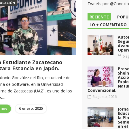
UCACIÓN
Tweets por @Conexi
RECIENTE
POPU
LO + COMENTADO
Auto
Segu
Avan
Opera
6 ag
n Estudiante Zacatecano
zara Estancia en Japón.
Pres
Shei
Acci
ntonio González del Río, estudiante de
Explo
ría de Software, en la Universidad
Natu
Convencional.
ma de Zacatecas (UAZ), es uno de los
6 agosto, 2026
os…
inue
6 enero, 2025
Jorna
Educa
la Pl
Seme
en el