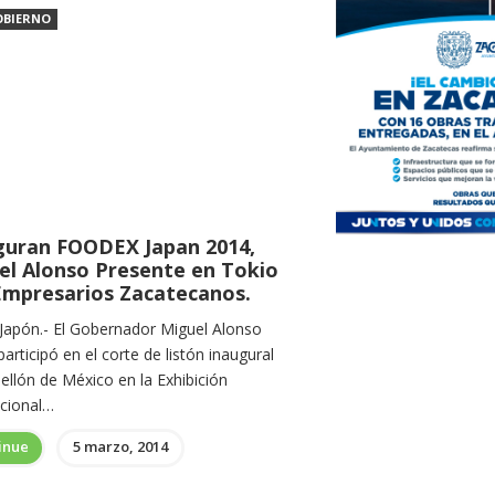
OBIERNO
guran FOODEX Japan 2014,
el Alonso Presente en Tokio
Empresarios Zacatecanos.
 Japón.- El Gobernador Miguel Alonso
articipó en el corte de listón inaugural
ellón de México en la Exhibición
acional…
inue
5 marzo, 2014