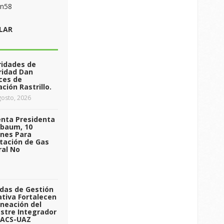
on58
LAR
ridades de
ridad Dan
ces de
ción Rastrillo.
osto, 2026
enta Presidenta
nbaum, 10
ones Para
tación de Gas
ral No
das de Gestión
tiva Fortalecen
aneación del
stre Integrador
 ACS-UAZ