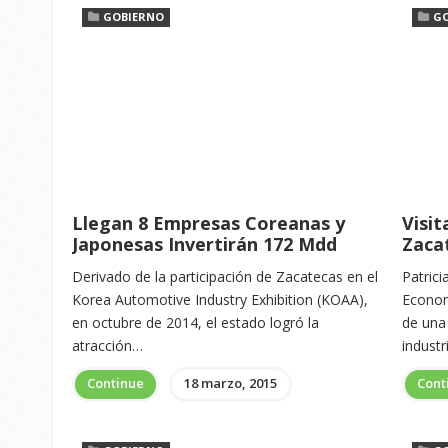
GOBIERNO
G
Llegan 8 Empresas Coreanas y
Visi
Japonesas Invertirán 172 Mdd
Zaca
Derivado de la participación de Zacatecas en el
Patrici
Korea Automotive Industry Exhibition (KOAA),
Econom
en octubre de 2014, el estado logró la
de una
atracción…
indust
Continue
18 marzo, 2015
Cont