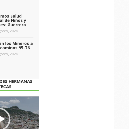
emos Salud
l de Niños y
es: Guerrero
osto, 2026
n los Mineros a
ecaminos 95-76
osto, 2026
ADES HERMANAS
TECAS