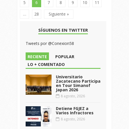
5
6
7
8
9
10
11
…
28
Siguiente »
SÍGUENOS EN TWITTER
Tweets por @Conexion58
RECIENTE
POPULAR
LO + COMENTADO
Universitario
Zacatecano Participa
en Tour Simanof
Japan 2026
8 agosto, 2026
Detiene FGJEZ a
Varios Infractores
8 agosto, 2026