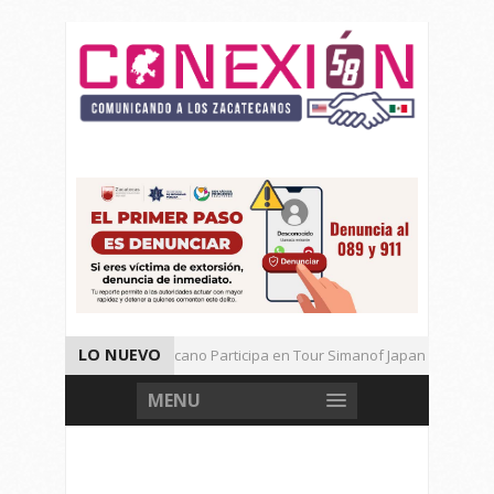
LO NUEVO
Universitario Zacatecano Participa en Tour Simanof Japan 2026
Implementa SAMA Estrategia de Reciclaje con Empresa PetStar
MENU