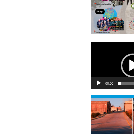
Reproductor
de
vídeo
00:00