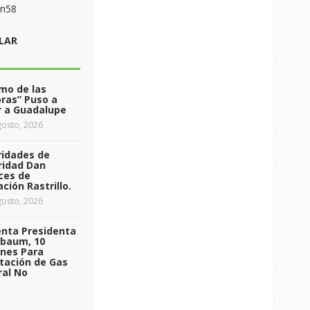
on58
LAR
tmo de las
ras” Puso a
r a Guadalupe
osto, 2026
ridades de
ridad Dan
ces de
ción Rastrillo.
osto, 2026
enta Presidenta
nbaum, 10
ones Para
tación de Gas
ral No