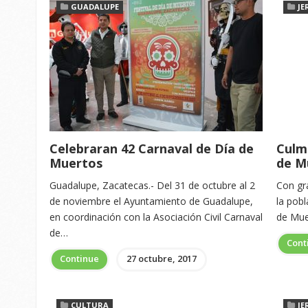
GUADALUPE
JE
Celebraran 42 Carnaval de Día de
Culmi
Muertos
de M
Guadalupe, Zacatecas.- Del 31 de octubre al 2
Con gr
de noviembre el Ayuntamiento de Guadalupe,
la pobl
en coordinación con la Asociación Civil Carnaval
de Mue
de…
Cont
Continue
27 octubre, 2017
CULTURA
JE