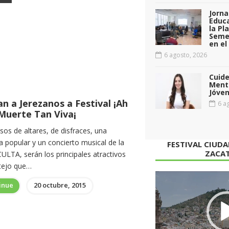
Jorna
Educa
la Pl
Seme
en el
6 agosto, 2026
Cuid
Menta
Jóven
an a Jerezanos a Festival ¡Ah
6 ag
Muerte Tan Viva¡
os de altares, de disfraces, una
 popular y un concierto musical de la
FESTIVAL CIUD
ZACA
LTA, serán los principales atractivos
stejo que…
Reproductor
inue
20 octubre, 2015
de
vídeo