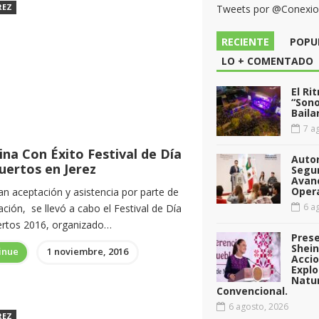
REZ
Tweets por @Conexi
RECIENTE
POPU
LO + COMENTADO
El Ri
“Sono
Baila
7 ag
na Con Éxito Festival de Día
Auto
uertos en Jerez
Segu
Avan
Opera
an aceptación y asistencia por parte de
6 ag
ación, se llevó a cabo el Festival de Día
rtos 2016, organizado…
Pres
Shei
inue
1 noviembre, 2016
Acci
Explo
Natu
Convencional.
6 agosto, 2026
REZ