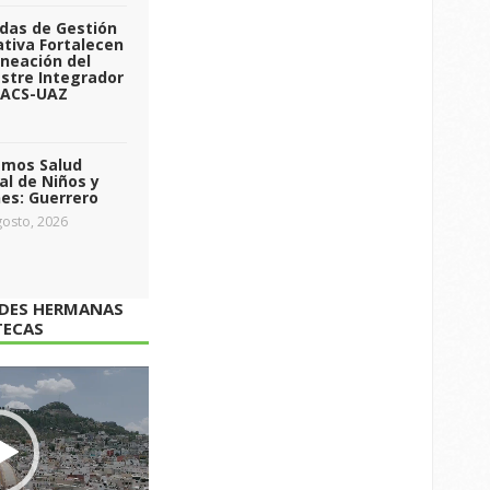
das de Gestión
tiva Fortalecen
aneación del
stre Integrador
 ACS-UAZ
emos Salud
l de Niños y
es: Guerrero
osto, 2026
ADES HERMANAS
TECAS