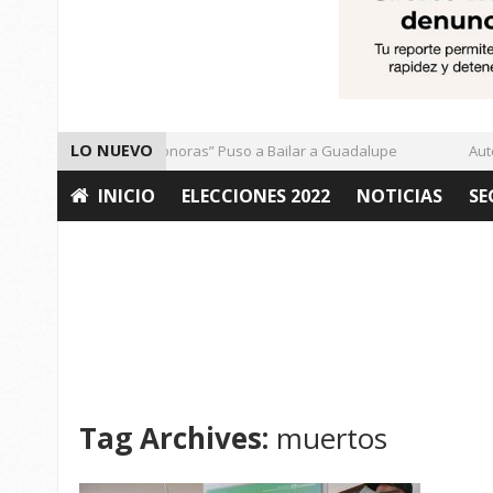
LO NUEVO
El Ritmo de las “Sonoras” Puso a Bailar a Guadalupe
Autor
INICIO
ELECCIONES 2022
NOTICIAS
SE
OPINIÓN
Tag Archives:
muertos