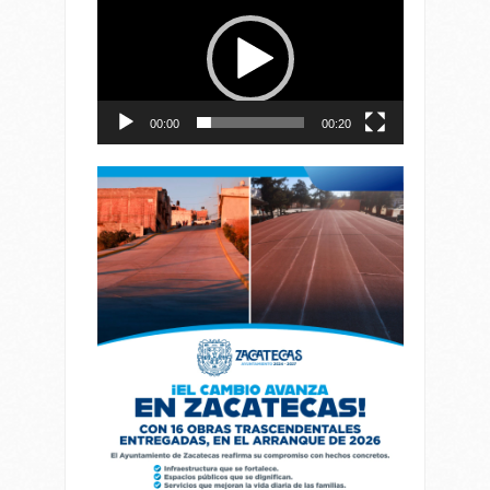
de
vídeo
00:00
00:20