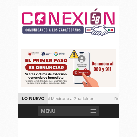
LO NUEVO
Enamora el Regional Mexicano a Guadalupe
Detienen a Def
Autoridades de Seguridad Dan Avances de Operación Rastrillo.
MENU