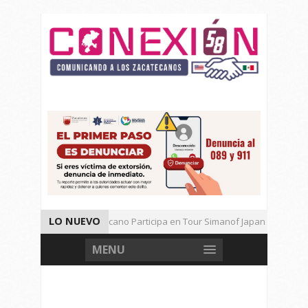
LO NUEVO
Universitario Zacatecano Participa en Tour Simanof Japan 2026
Implementa SAMA Estrategia de Reciclaje con Empresa PetStar
MENU