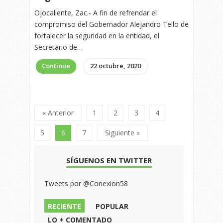
Ojocaliente, Zac.- A fin de refrendar el
compromiso del Gobernador Alejandro Tello de
fortalecer la seguridad en la entidad, el
Secretario de…
Continue
22 octubre, 2020
« Anterior
1
2
3
4
5
6
7
Siguiente »
SÍGUENOS EN TWITTER
Tweets por @Conexion58
RECIENTE
POPULAR
LO + COMENTADO